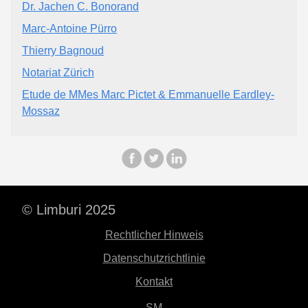
Dr. Jachen C. Bonorand
Marc-Antoine Pürro
Thierry Bagnoud
Notariat Zürich
Etude de MMes Marc Pictet & Emmanuelle Eardley-
Mossaz
© Limburi 2025
Rechtlicher Hinweis
Datenschutzrichtlinie
Kontakt
SM