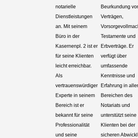
notarielle
Beurkundung vo
Dienstleistungen
Verträgen,
an. Mit seinem
Vorsorgevollmac
Büro in der
Testamente und
Kasernenpl. 2 ist er
Erbverträge. Er
für seine Klienten
verfügt über
leicht erreichbar.
umfassende
Als
Kenntnisse und
vertrauenswürdiger
Erfahrung in alle
Experte in seinem
Bereichen des
Bereich ist er
Notariats und
bekannt für seine
unterstützt seine
Professionalität
Klienten bei der
und seine
sicheren Abwick