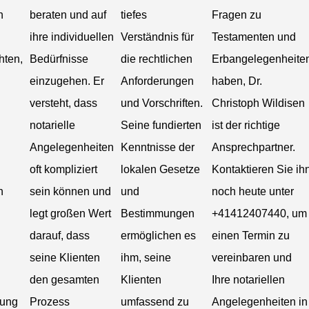
n
beraten und auf
tiefes
Fragen zu
ihre individuellen
Verständnis für
Testamenten und
hten,
Bedürfnisse
die rechtlichen
Erbangelegenheite
einzugehen. Er
Anforderungen
haben, Dr.
versteht, dass
und Vorschriften.
Christoph Wildisen
notarielle
Seine fundierten
ist der richtige
Angelegenheiten
Kenntnisse der
Ansprechpartner.
oft kompliziert
lokalen Gesetze
Kontaktieren Sie ih
n
sein können und
und
noch heute unter
legt großen Wert
Bestimmungen
+41412407440, um
darauf, dass
ermöglichen es
einen Termin zu
seine Klienten
ihm, seine
vereinbaren und
den gesamten
Klienten
Ihre notariellen
lung
Prozess
umfassend zu
Angelegenheiten in