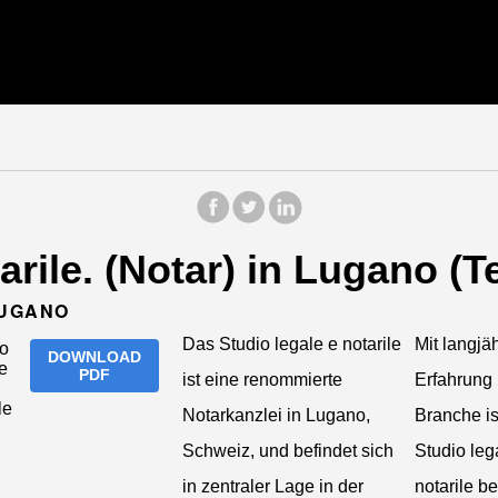
arile. (Notar) in Lugano (T
LUGANO
Das Studio legale e notarile
Mit langjä
DOWNLOAD
PDF
ist eine renommierte
Erfahrung 
Notarkanzlei in Lugano,
Branche is
Schweiz, und befindet sich
Studio leg
in zentraler Lage in der
notarile be