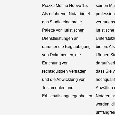
Piazza Molino Nuovo 15.
seinen Ma
Als erfahrener Notar bietet
profession
das Studio eine breite
vertrauen
Palette von juristischen
juristische
Dienstleistungen an,
Unterstütz
darunter die Beglaubigung
bieten. Als
von Dokumenten, die
können Si
Errichtung von
darauf ver
rechtsgültigen Verträgen
dass Sie 
und die Abwicklung von
hochqualif
Testamenten und
Anwälten 
Erbschaftsangelegenheiten.
Notaren be
werden, di
umfangrei