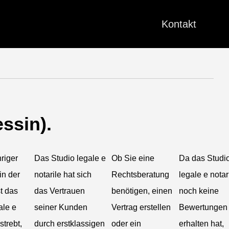
Kontakt
essin).
hriger
Das Studio legale e
Ob Sie eine
Da das Studi
in der
notarile hat sich
Rechtsberatung
legale e notar
t das
das Vertrauen
benötigen, einen
noch keine
ale e
seiner Kunden
Vertrag erstellen
Bewertungen
strebt,
durch erstklassigen
oder ein
erhalten hat,