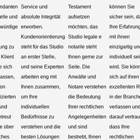
ndanten
Service und
Testament
können Sie
elle und
absolute Integrität
aufsetzen
sicher sein, d
swürdige
erworben.
möchten, das
Ihre Erfahrun
Kundenorientierung
Studio legale e
mit ihnen
ung zu
steht für das Studio
notarile steht
einzigartig un
 Klient
an erster Stelle,
Ihnen gerne zur
individuell se
e sich
und seine Experten
Seite. Die
wird. Sie kön
lassen,
arbeiten eng mit
Anwälte und
sich auf ihren
von
Ihnen zusammen,
Notare verstehen
exzellenten R
izierten
um Ihre
die Bedeutung
in der Branch
und
individuellen
Ihrer rechtlichen
verlassen un
treut
Bedürfnisse zu
Angelegenheiten
darauf vertra
e über
verstehen und die
und sind
dass Ihre
ches
besten Lösungen
bestrebt, Ihnen
rechtlichen