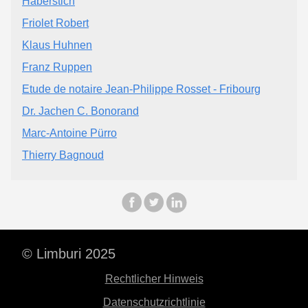
Haberstich
Friolet Robert
Klaus Huhnen
Franz Ruppen
Etude de notaire Jean-Philippe Rosset - Fribourg
Dr. Jachen C. Bonorand
Marc-Antoine Pürro
Thierry Bagnoud
© Limburi 2025
Rechtlicher Hinweis
Datenschutzrichtlinie