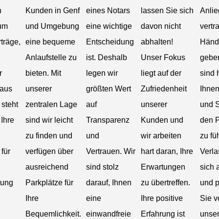
n
Kunden in Genf
eines Notars
lassen Sie sich
Anlie
 um
und Umgebung
eine wichtige
davon nicht
vertr
träge,
eine bequeme
Entscheidung
abhalten!
Händ
Anlaufstelle zu
ist. Deshalb
Unser Fokus
geben
r
bieten. Mit
legen wir
liegt auf der
sind 
 aus
unserer
größten Wert
Zufriedenheit
Ihnen
 steht
zentralen Lage
auf
unserer
und S
 Ihre
sind wir leicht
Transparenz
Kunden und
den 
zu finden und
und
wir arbeiten
zu fü
 für
verfügen über
Vertrauen. Wir
hart daran, Ihre
Verla
d
ausreichend
sind stolz
Erwartungen
sich 
tung
Parkplätze für
darauf, Ihnen
zu übertreffen.
und p
Ihre
eine
Ihre positive
Sie v
Bequemlichkeit.
einwandfreie
Erfahrung ist
unser