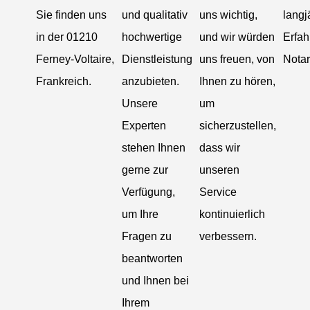
Sie finden uns
und qualitativ
uns wichtig,
langj
in der 01210
hochwertige
und wir würden
Erfah
Ferney-Voltaire,
Dienstleistung
uns freuen, von
Nota
Frankreich.
anzubieten.
Ihnen zu hören,
Unsere
um
Experten
sicherzustellen,
stehen Ihnen
dass wir
gerne zur
unseren
Verfügung,
Service
um Ihre
kontinuierlich
Fragen zu
verbessern.
beantworten
und Ihnen bei
Ihrem