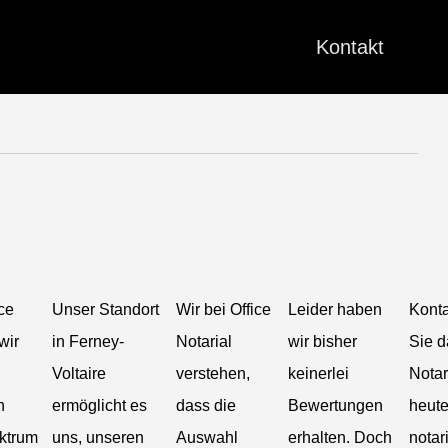
Kontakt
ce
Unser Standort
Wir bei Office
Leider haben
Konta
wir
in Ferney-
Notarial
wir bisher
Sie d
Voltaire
verstehen,
keinerlei
Notar
n
ermöglicht es
dass die
Bewertungen
heute
ktrum
uns, unseren
Auswahl
erhalten. Doch
notar