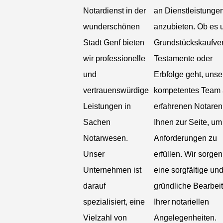
Notardienst in der
an Dienstleistunge
wunderschönen
anzubieten. Ob es
Stadt Genf bieten
Grundstückskaufver
wir professionelle
Testamente oder
und
Erbfolge geht, unse
vertrauenswürdige
kompetentes Team
Leistungen in
erfahrenen Notaren
Sachen
Ihnen zur Seite, um
Notarwesen.
Anforderungen zu
Unser
erfüllen. Wir sorgen
Unternehmen ist
eine sorgfältige un
darauf
gründliche Bearbei
spezialisiert, eine
Ihrer notariellen
Vielzahl von
Angelegenheiten.