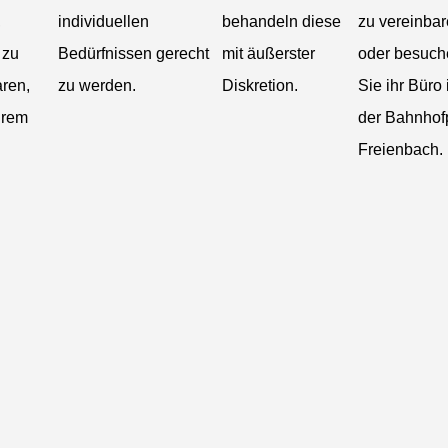
,
individuellen
behandeln diese
zu vereinbar
 zu
Bedürfnissen gerecht
mit äußerster
oder besuch
aren,
zu werden.
Diskretion.
Sie ihr Büro 
hrem
der Bahnhofp
Freienbach.