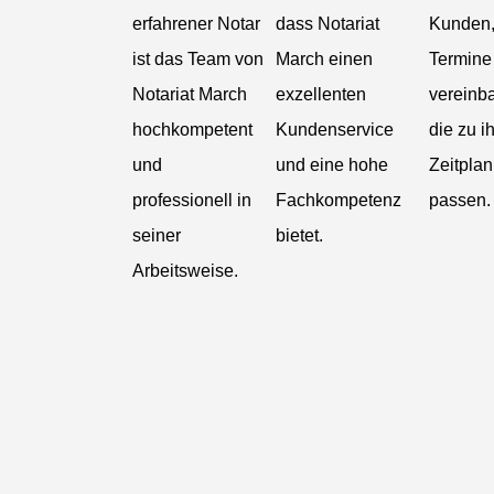
erfahrener Notar
dass Notariat
Kunden
ist das Team von
March einen
Termine
Notariat March
exzellenten
vereinb
hochkompetent
Kundenservice
die zu i
und
und eine hohe
Zeitplan
professionell in
Fachkompetenz
passen.
seiner
bietet.
Arbeitsweise.