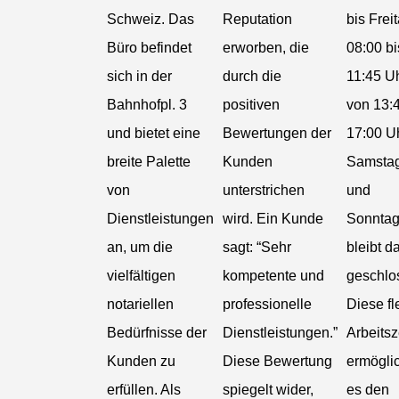
Schweiz. Das
Reputation
bis Frei
Büro befindet
erworben, die
08:00 bi
sich in der
durch die
11:45 U
Bahnhofpl. 3
positiven
von 13:4
und bietet eine
Bewertungen der
17:00 U
breite Palette
Kunden
Samsta
von
unterstrichen
und
Dienstleistungen
wird. Ein Kunde
Sonnta
an, um die
sagt: “Sehr
bleibt d
vielfältigen
kompetente und
geschlo
notariellen
professionelle
Diese fl
Bedürfnisse der
Dienstleistungen.”
Arbeitsz
Kunden zu
Diese Bewertung
ermögli
erfüllen. Als
spiegelt wider,
es den