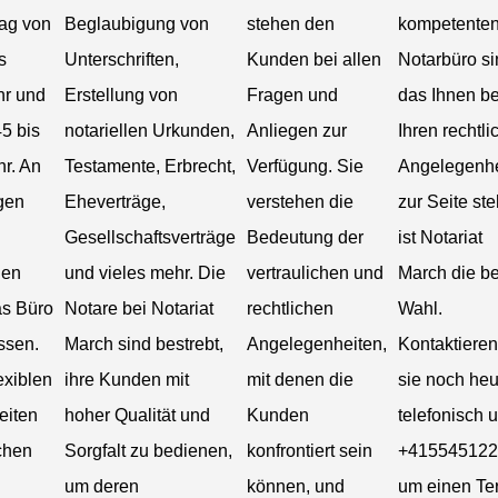
tag von
Beglaubigung von
stehen den
kompetente
s
Unterschriften,
Kunden bei allen
Notarbüro si
hr und
Erstellung von
Fragen und
das Ihnen be
5 bis
notariellen Urkunden,
Anliegen zur
Ihren rechtl
hr. An
Testamente, Erbrecht,
Verfügung. Sie
Angelegenhe
gen
Eheverträge,
verstehen die
zur Seite ste
Gesellschaftsverträge
Bedeutung der
ist Notariat
gen
und vieles mehr. Die
vertraulichen und
March die b
as Büro
Notare bei Notariat
rechtlichen
Wahl.
ssen.
March sind bestrebt,
Angelegenheiten,
Kontaktieren
exiblen
ihre Kunden mit
mit denen die
sie noch heu
eiten
hoher Qualität und
Kunden
telefonisch u
chen
Sorgfalt zu bedienen,
konfrontiert sein
+415545122
um deren
können, und
um einen Te