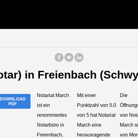
otar) in Freienbach (Schwy
Notariat March
Mit einer
Die
DOWNLOAD
PDF
ist ein
Punktzahl von 5.0
Öffnung
renommiertes
von 5 hat Notariat
von Nota
Notarbüro in
March eine
March s
Freienbach,
herausragende
von Mon