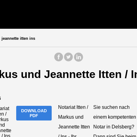
jeannette itten ins
rkus und Jeannette Itten / I
S
Notariat Itten /
Sie suchen nach
DOWNLOAD
PDF
Markus und
einem kompetenten
Jeannette Itten
Notar in Delsberg?
/ Ins - Ihr
Dann sind Sie beim