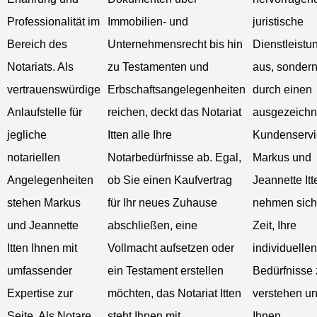
Professionalität im
Immobilien- und
juristische
Bereich des
Unternehmensrecht bis hin
Dienstleistu
Notariats. Als
zu Testamenten und
aus, sonder
vertrauenswürdige
Erbschaftsangelegenheiten
durch einen
Anlaufstelle für
reichen, deckt das Notariat
ausgezeichn
jegliche
Itten alle Ihre
Kundenservi
notariellen
Notarbedürfnisse ab. Egal,
Markus und
Angelegenheiten
ob Sie einen Kaufvertrag
Jeannette Itt
stehen Markus
für Ihr neues Zuhause
nehmen sich
und Jeannette
abschließen, eine
Zeit, Ihre
Itten Ihnen mit
Vollmacht aufsetzen oder
individuellen
umfassender
ein Testament erstellen
Bedürfnisse 
Expertise zur
möchten, das Notariat Itten
verstehen u
Seite. Als Notare
steht Ihnen mit
Ihnen