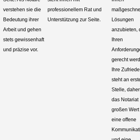
verstehen sie die
professionellem Rat und
maßgeschne
Bedeutung ihrer
Unterstützung zur Seite.
Lösungen
Arbeit und gehen
anzubieten, 
stets gewissenhaft
Ihren
und präzise vor.
Anforderung
gerecht wer
Ihre Zufriede
steht an erst
Stelle, daher
das Notariat
großen Wert
eine offene
Kommunikat
und eine