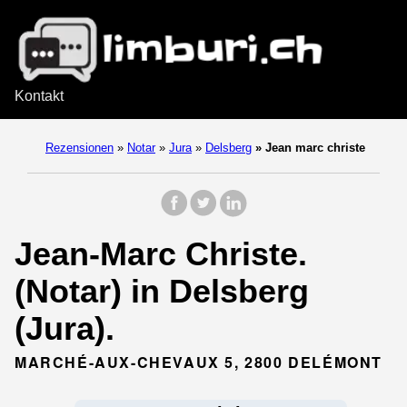
Kontakt
Rezensionen
»
Notar
»
Jura
»
Delsberg
»
Jean marc christe
Jean-Marc Christe.
(Notar) in Delsberg
(Jura).
MARCHÉ-AUX-CHEVAUX 5, 2800 DELÉMONT