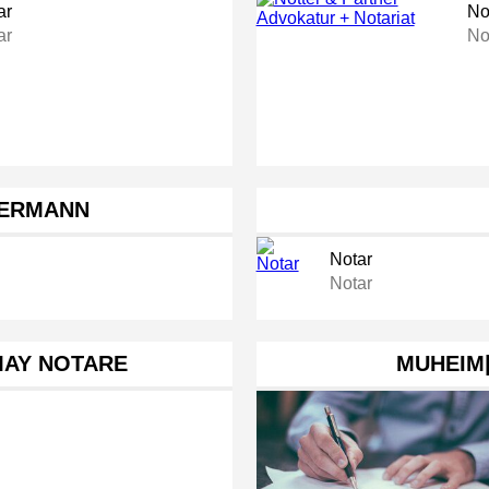
ar
No
ar
No
MERMANN
Notar
Notar
AY NOTARE
MUHEIM