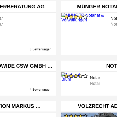
UERBERATUNG AG
MÜNGER NOTA
ar
Not
ar
Not
8 Bewertungen
DWIDE CSW GMBH …
NOT
Notar
Notar
4 Bewertungen
TION MARKUS …
VOLZRECHT A