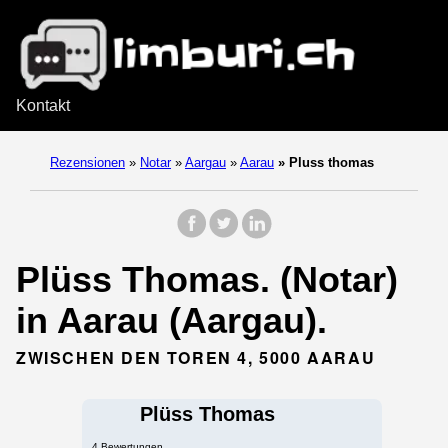
Kontakt
Rezensionen
»
Notar
»
Aargau
»
Aarau
»
Pluss thomas
Plüss Thomas. (Notar)
in Aarau (Aargau).
ZWISCHEN DEN TOREN 4, 5000 AARAU
Plüss Thomas
4 Bewertungen