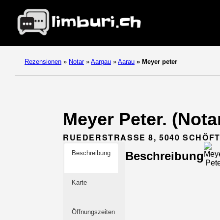
Rezensionen
»
Notar
»
Aargau
»
Aarau
»
Meyer peter
Meyer Peter. (Nota
RUEDERSTRASSE 8, 5040 SCHÖF
Beschreibung
Beschreibung
Karte
Öffnungszeiten