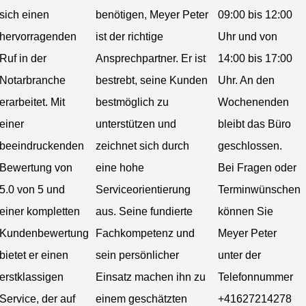
sich einen
benötigen, Meyer Peter
09:00 bis 12:00
hervorragenden
ist der richtige
Uhr und von
Ruf in der
Ansprechpartner. Er ist
14:00 bis 17:00
Notarbranche
bestrebt, seine Kunden
Uhr. An den
erarbeitet. Mit
bestmöglich zu
Wochenenden
einer
unterstützen und
bleibt das Büro
beeindruckenden
zeichnet sich durch
geschlossen.
Bewertung von
eine hohe
Bei Fragen oder
5.0 von 5 und
Serviceorientierung
Terminwünschen
einer kompletten
aus. Seine fundierte
können Sie
Kundenbewertung
Fachkompetenz und
Meyer Peter
bietet er einen
sein persönlicher
unter der
erstklassigen
Einsatz machen ihn zu
Telefonnummer
Service, der auf
einem geschätzten
+41627214278