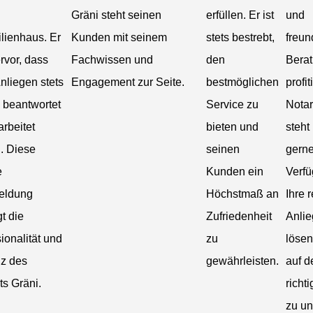
Gräni steht seinen
erfüllen. Er ist
und
lienhaus. Er
Kunden mit seinem
stets bestrebt,
freun
rvor, dass
Fachwissen und
den
Bera
nliegen stets
Engagement zur Seite.
bestmöglichen
profi
 beantwortet
Service zu
Notar
rbeitet
bieten und
steht
. Diese
seinen
gerne
e
Kunden ein
Verf
eldung
Höchstmaß an
Ihre 
gt die
Zufriedenheit
Anlie
ionalität und
zu
lösen
nz des
gewährleisten.
auf 
ts Gräni.
richt
zu un