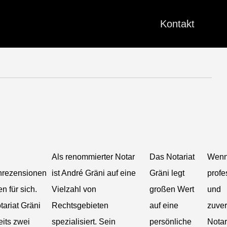
Kontakt
Als renommierter Notar
Das Notariat
Wenn
rezensionen
ist André Gräni auf eine
Gräni legt
profe
n für sich.
Vielzahl von
großen Wert
und
ariat Gräni
Rechtsgebieten
auf eine
zuver
eits zwei
spezialisiert. Sein
persönliche
Notar