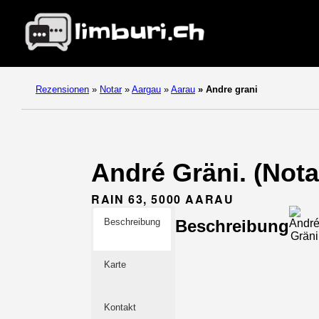
Rezensionen
»
Notar
»
Aargau
»
Aarau
»
Andre grani
André Gräni. (Nota
RAIN 63, 5000 AARAU
Beschreibung
Beschreibung
Karte
Kontakt