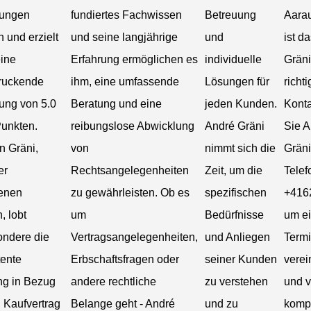
ungen
fundiertes Fachwissen
Betreuung
Aara
n und erzielt
und seine langjährige
und
ist d
eine
Erfahrung ermöglichen es
individuelle
Gräni
ruckende
ihm, eine umfassende
Lösungen für
richt
ung von 5.0
Beratung und eine
jeden Kunden.
Konta
Punkten.
reibungslose Abwicklung
André Gräni
Sie A
n Gräni,
von
nimmt sich die
Gräni
er
Rechtsangelegenheiten
Zeit, um die
Tele
denen
zu gewährleisten. Ob es
spezifischen
+416
, lobt
um
Bedürfnisse
um e
ondere die
Vertragsangelegenheiten,
und Anliegen
Termi
ente
Erbschaftsfragen oder
seiner Kunden
verei
ng in Bezug
andere rechtliche
zu verstehen
und v
 Kaufvertrag
Belange geht - André
und zu
komp