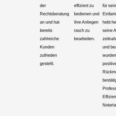
der
effizient zu
für sein
Rechtsberatung
bedienen und
Einfami
an und hat
ihre Anliegen
hebt he
bereits
rasch zu
seine A
zahlreiche
bearbeiten.
zeitnah
Kunden
und bea
zufrieden
wurden
gestellt.
positiv
Rückm
bestäti
Profess
Effizie
Notaria