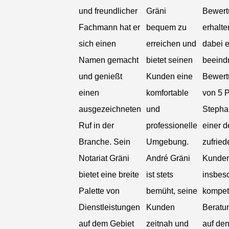
und freundlicher
Gräni
Bewert
Fachmann hat er
bequem zu
erhalte
sich einen
erreichen und
dabei 
Namen gemacht
bietet seinen
beeind
und genießt
Kunden eine
Bewert
einen
komfortable
von 5 
ausgezeichneten
und
Stepha
Ruf in der
professionelle
einer d
Branche. Sein
Umgebung.
zufrie
Notariat Gräni
André Gräni
Kunden
bietet eine breite
ist stets
insbes
Palette von
bemüht, seine
kompet
Dienstleistungen
Kunden
Beratu
auf dem Gebiet
zeitnah und
auf den