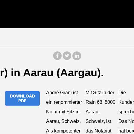
r) in Aarau (Aargau).
André Gräni ist
Mit Sitz in der
Die
DOWNLOAD
PDF
ein renommierter
Rain 63, 5000
Kunden
Notar mit Sitz in
Aarau,
spreche
Aarau, Schweiz.
Schweiz, ist
Das Not
Als kompetenter
das Notariat
hat ber